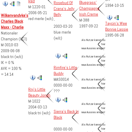
Red
Bluegrass'
Rosebud Of
1994-10-15
M-1220-01
Champagne
Crana's Jelly
2006-05-21
Irish Creme
Belly
Wilkenvandyke's
red merle (w/c)
M-388
-
Charles Black
Taycin's Wee
1997-09-22
2003-03-20
Maxx - Charlie
Bonnie Lassie
blue merle
Nationaler
1995-06-28
(w/c)
Champion (UCI)
Als Nutzer kannst Du
hier
M-3010-03
neue Aussies anlegen!
2009-06-08
black tri (w/c)
Als Nutzer kannst Du
hier
IK = 0 %
neue Aussies anlegen!
Rimfire's Little
AVK = 100 %
Buddy
= 14:14
MAS0014
Als Nutzer kannst Du
hier
0000-00-00
neue Aussies anlegen!
Rnj's Little
???
Beauty Jonah
M-1022
Als Nutzer kannst Du
2004-03-13
hier
Sierra's Back In
neue Aussies anlegen!
black tri (w/c)
Black
Als Nutzer kannst Du
0000-00-00
hier