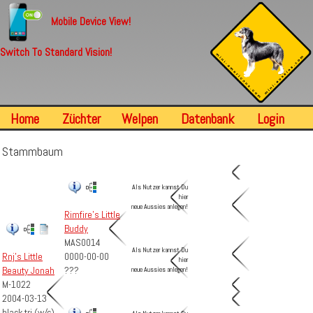
Mobile Device View!
Switch To Standard Vision!
Home
Züchter
Welpen
Datenbank
Login
Stammbaum
Als Nutzer kannst Du
hier
neue Aussies anlegen!
Rimfire's Little
Buddy
MAS0014
Als Nutzer kannst Du
Rnj's Little
0000-00-00
hier
Beauty Jonah
???
neue Aussies anlegen!
M-1022
2004-03-13
black tri (w/c)