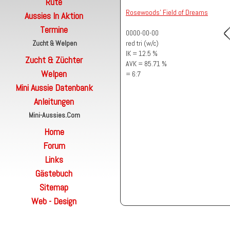
Rute
Rosewoods' Field of Dreams
Aussies In Aktion
Termine
0000-00-00
Zucht & Welpen
red tri (w/c)
IK = 12.5 %
Zucht & Züchter
AVK = 85.71 %
Welpen
= 6:7
Mini Aussie Datenbank
Anleitungen
Mini-Aussies.com
Home
Forum
Links
Gästebuch
Sitemap
Web - Design