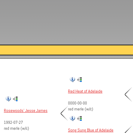
Red Heat of Adelaide
0000-00-00
red merle (w/c)
Rosewoods' Jesse James
1992-07-27
red merle (w/c)
Song Sung Blue of Adelaide