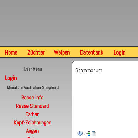
Home
Züchter
Welpen
Datenbank
Login
User Menu
Stammbaum
Login
Miniature Australian Shepherd
Rasse Info
Rasse Standard
Farben
Kopf-Zeichnungen
Augen