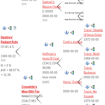
Oaktrail's
neue Aussies anlegen!
???
Blazing Flame
E-30093
Als Nutzer kannst Du
0000-00-00
hier
neue Aussies anlegen!
???
Travis' Skeeter
Of Aqua Dulce
Destinys'
1972-00-00
Cook's Joshua
Radiant Ruby
-
CH #1 A.S.
0000-00-00
Travis' Boob
Huffman's
1990-06-22
1968-00-00
Hunk Of Coal
???
(2)A12,226-
IK = 0 %
8X285
Travis'
AVK = 88.57 %
0000-00-00
Buckaroo
= 31:35
blue merle
0000-00-00
(w/c)
Harris' Sydney
-
Croswhite's
0000-00-00
Travis' Ms
Miss Kitty Fox
Squeek
NAMASCUSA CH
1973-00-00
(3)A17,961-