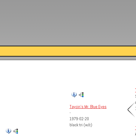
Taycin's Mr. Blue Eyes
-
1979-02-20
black tri (w/c)