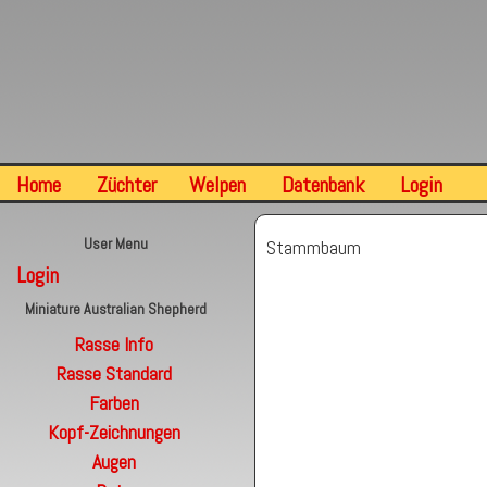
Home
Züchter
Welpen
Datenbank
Login
User Menu
Stammbaum
Login
Miniature Australian Shepherd
Rasse Info
Rasse Standard
Farben
Kopf-Zeichnungen
Augen