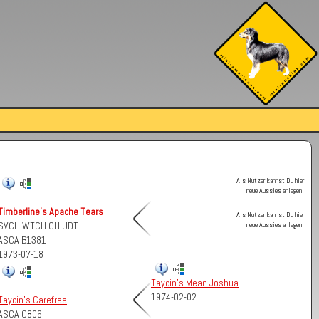
Als Nutzer kannst Du hier
neue Aussies anlegen!
Timberline's Apache Tears
Als Nutzer kannst Du hier
SVCH WTCH CH UDT
neue Aussies anlegen!
ASCA B1381
1973-07-18
Taycin's Mean Joshua
1974-02-02
Taycin's Carefree
ASCA C806