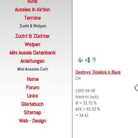
Rute
Aussies In Aktion
Termine
Zucht & Welpen
Zucht & Züchter
Welpen
Mini Aussie Datenbank
Anleitungen
Mini-Aussies.com
Destinys' Sidekick in Black
Home
CH
Forum
1992-04-08
Links
black tri (w/c)
IK = 31.72 %
Gästebuch
AVK = 82.93 %
Sitemap
= 34:41
Web - Design