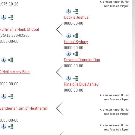
Als Nutzer kannst Du hier
1975-10-28
neue Aussies anlegen!
Cook's Joshua
0000-00-00
Huffman's Hunk Of Coal
(2)A12,226-8X285
0000-00-00
Harris' Sydney
0000-00-00
Devon's Dampier Dan
0000-00-00
O'Neil's Misty Blue
-
0000-00-00
Rinaldi's Blue Ashley
0000-00-00
Als Nutzer kannst Du hier
neue Aussies anlegen!
Gentleman Jim of Heatherhill
Als Nutzer kannst Du hier
-
neue Aussies anlegen!
0000-00-00
Als Nutzer kannst Du hier
neue Aussies anlegen!