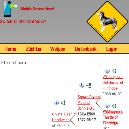
Mobile Device View!
Switch To Standard Vision!
Home
Züchter
Welpen
Datenbank
Login
Stammbaum
Wildhagen's
Dutchman of
Flintridge
1969-06-20
Snows Crystal
Pistol of
Bonnie-Blu
Wildhagen's
Crystal Dash of
ASCA B569
Thistle of
Hazelwood
1972-08-17
Flintridge
ACSA E956
HOF