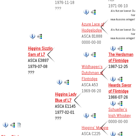
1976-11-18
1971-06-10
???
Als Nutzer kannst Du
hier
neue Aussies anlegen!
Azure Lace of
Hodgelodge
Als Nutzer kannst Du
hier
ASCA B1888
neue Aussies anlegen!
0000-00-00
Higgins Sizzlin
Sam of L7
The Herdsman
ASCA E3897
of Flintridge
1979-07-08
Wildhagen's
1967-12-25
???
Dutchman of
Flintridge
ASCA A53
Heards Savor
1969-06-20
of Flintridge
Higgins Lady
1966-07-26
Blue of L7
ASCA E1145
Schueller's
1977-02-01
Irish Whiskey
???
0000-00-00
Higgins' Maggie
ASCA C225