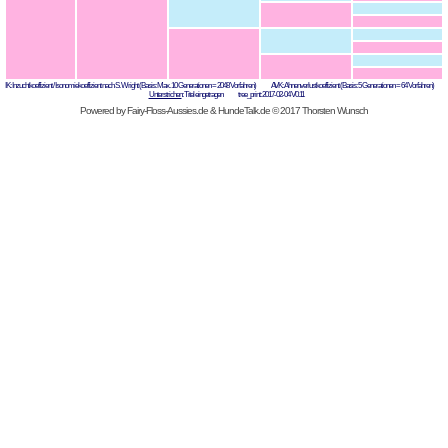
IK: Inzuchtkoeffizient / Isonomiekoeffizient nach S. Wright (Basis: Max. 10 Generationen = 2048 Vorfahren) AVK: Ahnenverlustkoeffizient (Basis: 5 Generationen = 64 Vorfahren)
Unterstrichen
: Titel eingetragen tree_print: 2017-02-04 V0.11
Powered by
Fairy-Floss-Aussies.de
&
HundeTalk.de
© 2017 Thorsten Wunsch