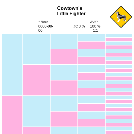
Cowtown's
Little Fighter
* Born:
AVK:
0000-00-
IK:
0 %
100 %
00
= 1:1