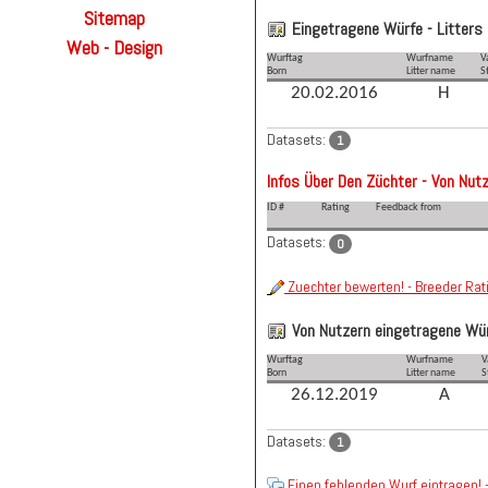
Sitemap
Eingetragene Würfe - Litters 
Web - Design
Wurftag
Wurfname
V
Born
Litter name
S
20.02.2016
H
Datasets:
1
Infos Über Den Züchter - Von Nutz
ID #
Rating
Feedback from
Datasets:
0
Zuechter bewerten! - Breeder Rat
Von Nutzern eingetragene Würf
Wurftag
Wurfname
V
Born
Litter name
S
26.12.2019
A
Datasets:
1
Einen fehlenden Wurf eintragen! -