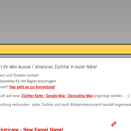
t ihr Mini Aussie / American Züchter in eurer Nähe!
ern und Staaten sortiert.
kostenlos für ihre Region einzutragen!
riert?
Hier geht es zur Anmeldung!
uch auf einer
Züchter Karte - Google Map - Geocoding Map
angezeigt werden... ;-)
erprüfung verbunden - jeder Züchter und auch Welpeninteressent handelt eigenvera
 Hurricane - New Kennel Name!