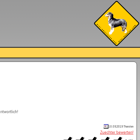
ntwortlich!
10.09.2019 Thorsten
Zuechter bewerten!