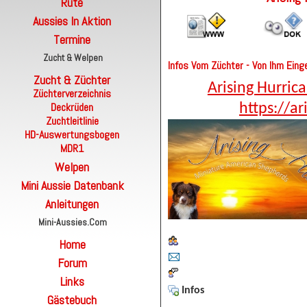
Rute
Aussies In Aktion
Termine
Zucht & Welpen
Infos Vom Züchter - Von Ihm Einge
Zucht & Züchter
Arising Hurri
Züchterverzeichnis
Deckrüden
https://ar
Zuchtleitlinie
HD-Auswertungsbogen
MDR1
Welpen
Mini Aussie Datenbank
Anleitungen
Mini-Aussies.com
Home
Forum
Links
Infos
Gästebuch