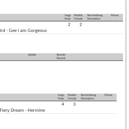
Jungs
Mädels
Beschreibung
Picture
Male
Female
Description
2
2
rd - Gee I am Gorgeous
Update
Breeder
Remark
Jungs
Mädels
Beschreibung
Picture
Male
Female
Description
4
3
Fiery Dream - Hermine