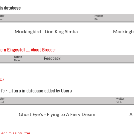
in database
ater
Mutter
tud
Bitch
Mockingbird - Lion King Simba
Mockingbi
ern Eingestellt... About Breeder
Rating
Feedback
Date
ing
e - Litters in database added by Users
ater
Mutter
tud
Bitch
Ghost Eye's - Flying to A Fiery Dream
A 
 Add missing litter