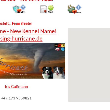
stellt... From Breeder
cane - New Kennel Name!
ising-hurricane.de
Iris Gußmann
+49 173 9559821