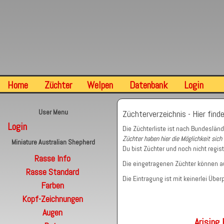
Home
Züchter
Welpen
Datenbank
Login
User Menu
Züchterverzeichnis - Hier finde
Login
Die Züchterliste ist nach Bundesländ
Züchter haben hier die Möglichkeit sich 
Miniature Australian Shepherd
Du bist Züchter und noch nicht regist
Rasse Info
Die eingetragenen Züchter können a
Rasse Standard
Die Eintragung ist mit keinerlei Üb
Farben
Kopf-Zeichnungen
Augen
Arising