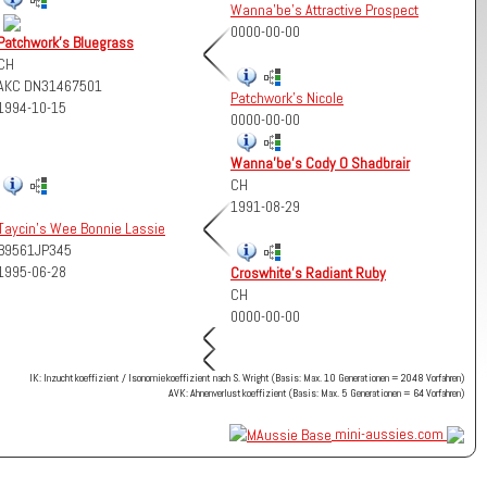
Wanna'be's Attractive Prospect
0000-00-00
Patchwork's Bluegrass
CH
AKC DN31467501
Patchwork's Nicole
1994-10-15
0000-00-00
Wanna'be's Cody O Shadbrair
CH
1991-08-29
Taycin's Wee Bonnie Lassie
B9561JP345
1995-06-28
Croswhite's Radiant Ruby
CH
0000-00-00
IK: Inzuchtkoeffizient / Isonomiekoeffizient nach S. Wright (Basis: Max. 10 Generationen = 2048 Vorfahren)
AVK: Ahnenverlustkoeffizient (Basis: Max. 5 Generationen = 64 Vorfahren)
mini-aussies.com