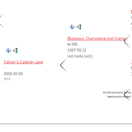
Bluegrass' Champagne Irish Creme
M-388
1997-09-22
red merle (w/c)
Calvary's Calamity Jane
-
0000-00-00
???
Als Nutzer kannst Du hier
neue Aussies anlegen!