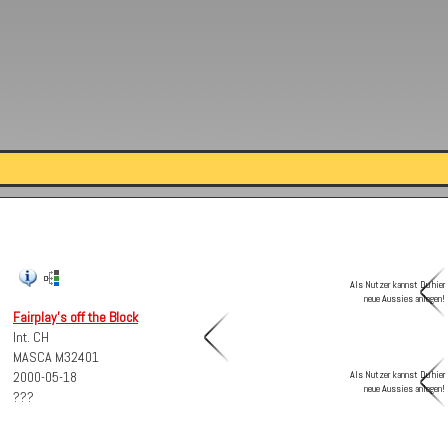
Als Nutzer kannst Du hier
neue Aussies anlegen!
Fairplay's off the Block
Int. CH
MASCA M32401
Als Nutzer kannst Du hier
2000-05-18
neue Aussies anlegen!
???