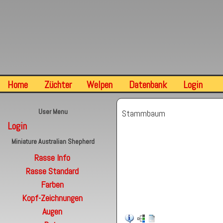
Home
Züchter
Welpen
Datenbank
Login
User Menu
Stammbaum
Login
Miniature Australian Shepherd
Rasse Info
Rasse Standard
Farben
Kopf-Zeichnungen
Augen